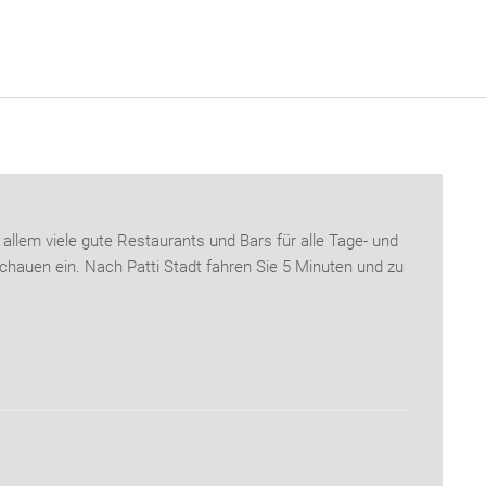
 allem viele gute Restaurants und Bars für alle Tage- und
chauen ein. Nach Patti Stadt fahren Sie 5 Minuten und zu