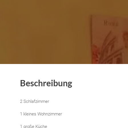
Beschreibung
2 Schlafzimmer
1 kleines Wohnzimmer
1 große Küche