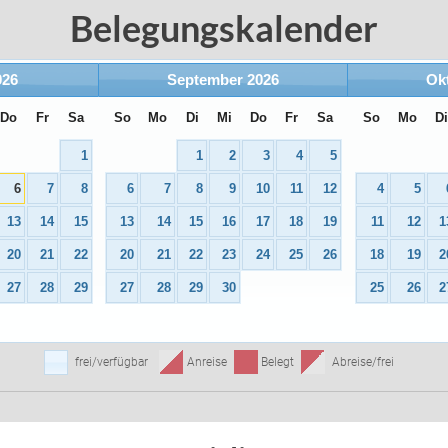
Belegungskalender
026
September
2026
Ok
Do
Fr
Sa
So
Mo
Di
Mi
Do
Fr
Sa
So
Mo
D
1
1
2
3
4
5
6
7
8
6
7
8
9
10
11
12
4
5
13
14
15
13
14
15
16
17
18
19
11
12
1
20
21
22
20
21
22
23
24
25
26
18
19
2
27
28
29
27
28
29
30
25
26
2
frei/verfügbar
Anreise
Belegt
Abreise/frei