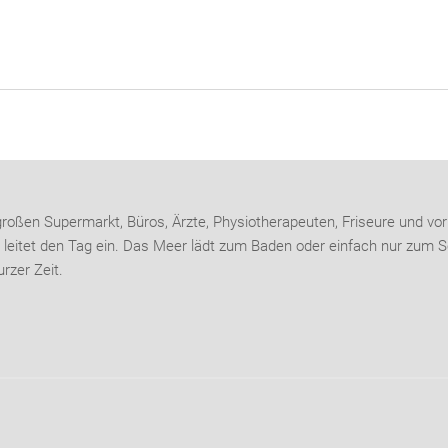
 großen Supermarkt, Büros, Ärzte, Physiotherapeuten, Friseure und vor
leitet den Tag ein. Das Meer lädt zum Baden oder einfach nur zum S
urzer Zeit.