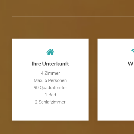
Ihre Unterkunft
W
4 Zimmer
Max. 5 Personen
90 Quadratmeter
1 Bad
2 Schlafzimmer