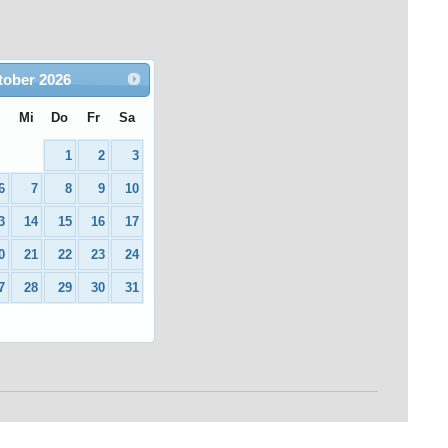
tober
2026
i
Mi
Do
Fr
Sa
1
2
3
6
7
8
9
10
3
14
15
16
17
0
21
22
23
24
7
28
29
30
31